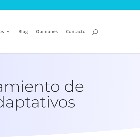
os
Blog
Opiniones
Contacto
tamiento de
aptativos