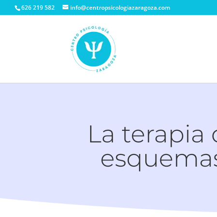
626 219 582
info@centropsicologiazaragoza.com
La terapia
esquemas