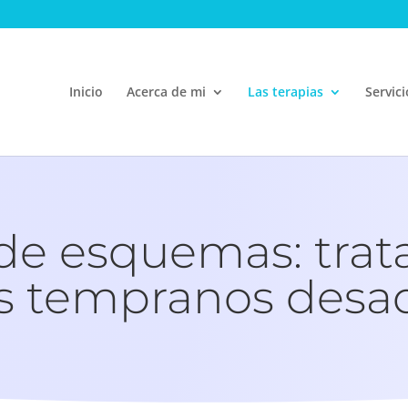
Inicio
Acerca de mi
Las terapias
Servici
 de esquemas: tra
 tempranos desad